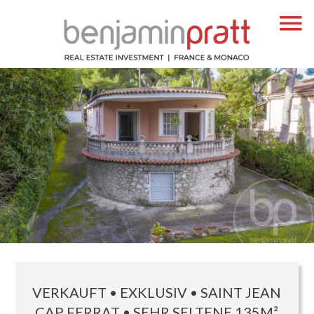
VERKAUFT • EXKLUSIV • SAINT JEAN
CAP FERRAT • SEHR SELTENE 135M²