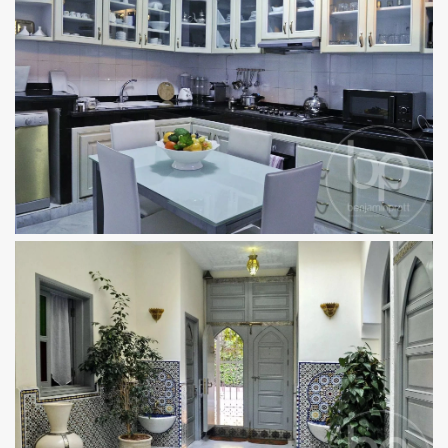
×
BENJAMINPRATT
Neue Immobilien zuerst
entdecken
Sorgfältig ausgewählte neue und diskret
vermarktete Immobilien – direkt in Ihr Postfach.