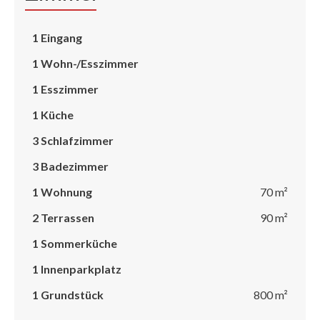
1 Eingang
1 Wohn-/Esszimmer
1 Esszimmer
1 Küche
3 Schlafzimmer
3 Badezimmer
1 Wohnung
70 m²
2 Terrassen
90 m²
1 Sommerküche
1 Innenparkplatz
1 Grundstück
800 m²