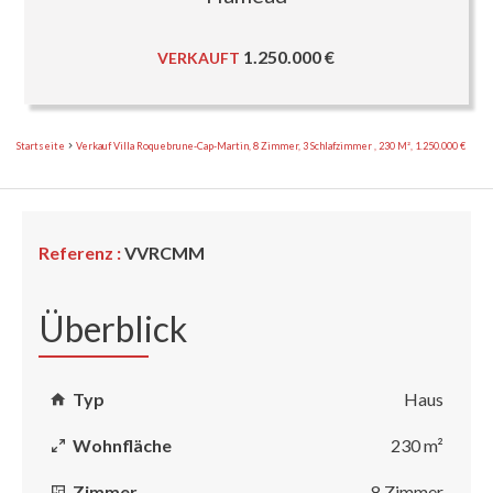
1.250.000 €
VERKAUFT
Startseite
Verkauf Villa Roquebrune-Cap-Martin, 8 Zimmer, 3 Schlafzimmer , 230 M², 1.250.000 €
Referenz :
VVRCMM
Überblick
Typ
Haus
Wohnfläche
230 m²
Zimmer
8 Zimmer