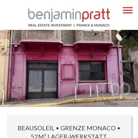
BEAUSOLEIL • GRENZE MONACO •
52M² LAGER-WERKSTATT