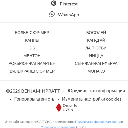
Pinterest
WhatsApp
БОЛЬЕ-СЮР-МЕР
БОСОЛЕЙ
КАННЫ
КАП-Д’АЙ
ЭЗ
ЛА-ТЮРБИ
МЕНТОН
НИЦЦА
РОКБРЮН-КАП-МАРТЕН
СЕН-ЖАН-КАП-ФЕРРА
ВИЛЬФРАНШ СЮР МЕР
МОНАКО
Юридическая информация
©2026 BENJAMINPRATT
Гонорары агентств
Изменить настройки cookies
Design by
LIVEIN
Этот сайт защищен reCAPTCHA, и применяются
Политика конфиденциальности
и
Условия использования
Google.