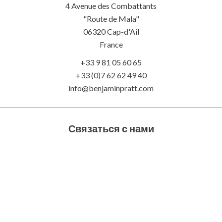
4 Avenue des Combattants
"Route de Mala"
06320
Cap-d'Ail
France
+33 9 81 05 60 65
+33 (0)7 62 62 49 40
info@benjaminpratt.com
Связаться с нами
Le Prince de Galles
5 Avenue des Citronniers
98000 Monte-Carlo
Monaco
+377 99 99 08 08
+33 (0)7 62 62 49 40