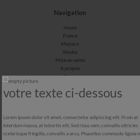
Navigation
Home
France
Monaco
Vendus
Mise en vente
A propos
News
Contact
votre texte ci-dessous
BENJAMINPRATT France
Lorem ipsum dolor sit amet, consectetur adipiscing elit. Proin at
4 Avenue des Combattants
interdum massa, at lobortis elit. Sed risus sem, convallis ultricies
"Route de Mala"
scelerisque fringilla, convallis a arcu. Phasellus commodo ligula
06320
Cap-d'Ail