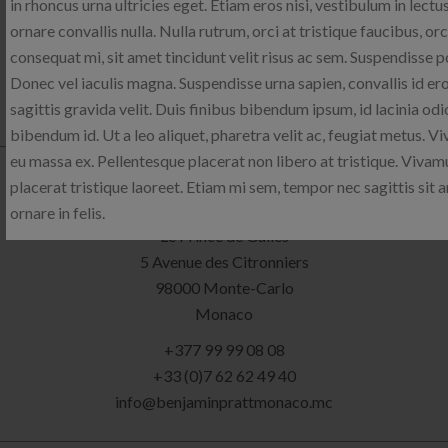
in rhoncus urna ultricies eget. Etiam eros nisi, vestibulum in lectu
France
ornare convallis nulla. Nulla rutrum, orci at tristique faucibus, orci
+33 9 81 05 60 65
consequat mi, sit amet tincidunt velit risus ac sem. Suspendisse p
+33 (0)7 62 62 49 40
Donec vel iaculis magna. Suspendisse urna sapien, convallis id er
info@benjaminpratt.com
sagittis gravida velit. Duis finibus bibendum ipsum, id lacinia odi
bibendum id. Ut a leo aliquet, pharetra velit ac, feugiat metus. V
eu massa ex. Pellentesque placerat non libero at tristique. Vivam
BENJAMINPRATT Monaco
placerat tristique laoreet. Etiam mi sem, tempor nec sagittis sit 
ornare in felis.
Le Prince de Galles
5 Avenue des Citronniers
98000 Monte-Carlo
Monaco
+377 99 99 08 08
+33 (0)7 62 62 49 40
info@benjaminprattmonaco.mc