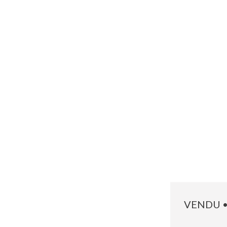
VENDU •