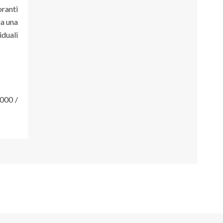
oranti
ia una
iduali
.000 /