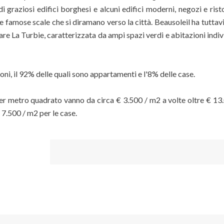
i graziosi edifici borghesi e alcuni edifici moderni, negozi e rist
ue famose scale che si diramano verso la città. Beausoleil ha tuttav
are La Turbie, caratterizzata da ampi spazi verdi e abitazioni indiv
oni, il 92% delle quali sono appartamenti e l'8% delle case.
 per metro quadrato vanno da circa € 3.500 / m2 a volte oltre € 13
7.500 / m2 per le case.