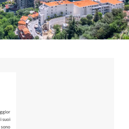
aggior
i suoi
e sono