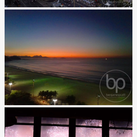
×
BENJAMINPRATT
Scopri in anteprima le nuove
proprietà
Una selezione accurata di nuove proprietà e
opportunità off-market, inviata con la massima
discrezione.