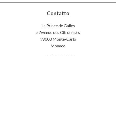
Contatto
Le Prince de Galles
5 Avenue des Citronniers
98000 Monte-Carlo
Monaco
+377 99 99 08 08
+33 (0)7 62 62 49 40
info@benjaminprattmonaco.mc
Lingue