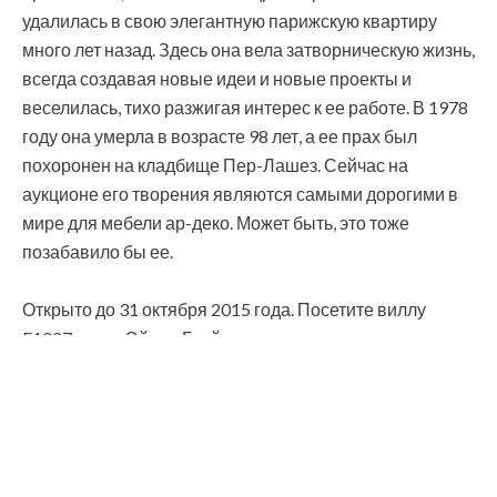
удалилась в свою элегантную парижскую квартиру
много лет назад. Здесь она вела затворническую жизнь,
всегда создавая новые идеи и новые проекты и
веселилась, тихо разжигая интерес к ее работе. В 1978
году она умерла в возрасте 98 лет, а ее прах был
похоронен на кладбище Пер-Лашез. Сейчас на
аукционе его творения являются самыми дорогими в
мире для мебели ар-деко. Может быть, это тоже
позабавило бы ее.
Открыто до 31 октября 2015 года. Посетите виллу
E1027, когда Эйлин Грей покинула ее.
Только по предварительному заказу; билеты 15 € / чел.
Свяжитесь с Cap Moderne, организацией, которая
взяла E1027 под свое крыло: www.capmoderne.com
ИСТОЧНИК: РЕПОРТЕР РИВЬЕРА - © Морин