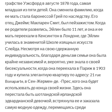
графстве Уэксфорд в августе 1878 года, самая
младшая из пяти детей. Она сменила фамилию, когда
ее мать стала баронессой Грей по наследству. Его
отец, Джеймс Макларен Смит, был пейзажистом. Когда
ее родители развелись, Эйлин было 11 лет, и она и ее
мать переехали в Кенсингтон в Лондоне, где Эйлин
училась в знаменитой Школе изящных искусств
Слейда. Несмотря на свою сдержанную
индивидуальность, благодаря деньгам семьи она была
крайне независимой и, вероятно, уже знала о своей
бисексуальности, когда она переехала в Париж в 1903
году и купила элегантную квартиру по адресу: 21 rue
Bonaparte, в Сен-Жермен-де. -Прес, кого она будет
использовать до конца своей жизни. Здесь она
перестала быть шотландской ирландской
эдвардианской девочкой, встряхнула ее и заказала
самую модную одежду, перемещаясь среди