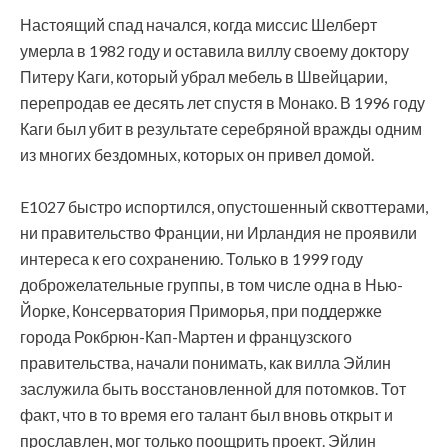
Настоящий спад начался, когда миссис Шелберт
умерла в 1982 году и оставила виллу своему доктору
Питеру Каги, который убрал мебель в Швейцарии,
перепродав ее десять лет спустя в Монако. В 1996 году
Каги был убит в результате серебряной вражды одним
из многих бездомных, которых он привел домой.
E1027 быстро испортился, опустошенный сквоттерами,
ни правительство Франции, ни Ирландия не проявили
интереса к его сохранению. Только в 1999 году
доброжелательные группы, в том числе одна в Нью-
Йорке, Консерватория Приморья, при поддержке
города Рокбрюн-Кап-Мартен и французского
правительства, начали понимать, как вилла Эйлин
заслужила быть восстановленной для потомков. Тот
факт, что в то время его талант был вновь открыт и
прославлен, мог только поощрить проект. Эйлин