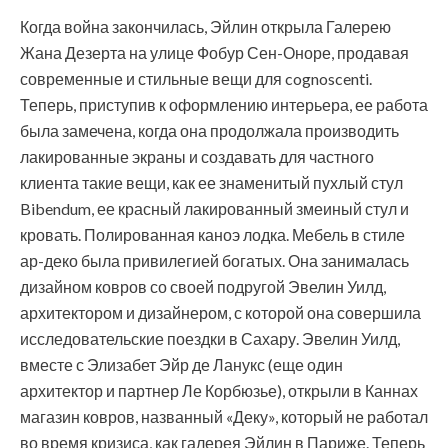
Когда война закончилась, Эйлин открыла Галерею
Жана Дезерта на улице Фобур Сен-Оноре, продавая
современные и стильные вещи для cognoscenti.
Теперь, приступив к оформлению интерьера, ее работа
была замечена, когда она продолжала производить
лакированные экраны и создавать для частного
клиента такие вещи, как ее знаменитый пухлый стул
Bibendum, ее красный лакированный змеиный стул и
кровать. Полированная каноэ лодка. Мебель в стиле
ар-деко была привилегией богатых. Она занималась
дизайном ковров со своей подругой Эвелин Уилд,
архитектором и дизайнером, с которой она совершила
исследовательские поездки в Сахару. Эвелин Уилд,
вместе с Элизабет Эйр де Ланукс (еще один
архитектор и партнер Ле Корбюзье), открыли в Каннах
магазин ковров, названный «Деку», который не работал
во время кризиса, как галерея Эйлин в Париже. Теперь