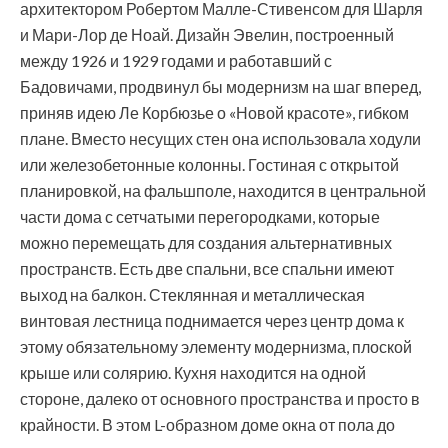
архитектором Робертом Малле-Стивенсом для Шарля
и Мари-Лор де Ноай. Дизайн Эвелин, построенный
между 1926 и 1929 годами и работавший с
Бадовичами, продвинул бы модернизм на шаг вперед,
приняв идею Ле Корбюзье о «Новой красоте», гибком
плане. Вместо несущих стен она использовала ходули
или железобетонные колонны. Гостиная с открытой
планировкой, на фальшполе, находится в центральной
части дома с сетчатыми перегородками, которые
можно перемещать для создания альтернативных
пространств. Есть две спальни, все спальни имеют
выход на балкон. Стеклянная и металлическая
винтовая лестница поднимается через центр дома к
этому обязательному элементу модернизма, плоской
крыше или солярию. Кухня находится на одной
стороне, далеко от основного пространства и просто в
крайности. В этом L-образном доме окна от пола до