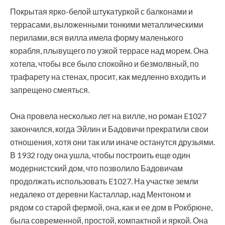
Покрытая ярко-белой штукатуркой с балконами и
террасами, выложенными тонкими металлическими
перилами, вся вилла имела форму маленького
корабля, плывущего по узкой террасе над морем. Она
хотела, чтобы все было спокойно и безмолвный, по
трафарету на стенах, просит, как медленно входить и
запрещено смеяться.
Она провела несколько лет на вилле, но роман E1027
закончился, когда Эйлин и Бадовичи прекратили свои
отношения, хотя они так или иначе останутся друзьями.
В 1932 году она ушла, чтобы построить еще один
модернистский дом, что позволило Бадовичам
продолжать использовать E1027. На участке земли
недалеко от деревни Касталлар, над Ментоном и
рядом со старой фермой, она, как и ее дом в Рокбрюне,
была современной, простой, компактной и яркой. Она