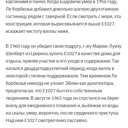
картинами и панно. Когда Бадовичи умер в 1956 году,
Ле Корбюзье добавил довольно шаткую двухэтажную
гостиницу рядом с таверной. Если смотреть с моря, эта
конструкция, которая вырисовывается выше E1027,
искажает чистоту виллы ниже.
В 1960 году он убедил свою подругу, г-жу Марию-Луизу
Шелберт из Цюриха, купить E1027 в качестве дома для
отдыха, приняв участие в его уходе и содержании. Так
начался двадцатидвухлетний период, когда виллу в
некоторой степени поддерживали. Тем временем Ле
Корбюзье никогда не узнает Эйлин как архитектора,
предполагая, что E1027 был его собственным
творением. В августе 1965 года он спустился на берег
внизу для ежедневного плавания и, выбежав из воды
на скалы, умер, вероятно, после сердечного приступа.
Над ним E1027 смотрел вниз пассивно.