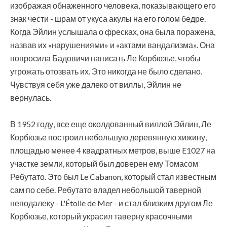
изображая обнаженного человека, показывающего его
знак чести - шрам от укуса акулы на его голом бедре.
Когда Эйлин услышала о фресках, она была поражена,
назвав их «нарушениями» и «актами вандализма». Она
попросила Бадовичи написать Ле Корбюзье, чтобы
угрожать отозвать их. Это никогда не было сделано.
Чувствуя себя уже далеко от виллы, Эйлин не
вернулась.
В 1952 году, все еще околдованный виллой Эйлин, Ле
Корбюзье построил небольшую деревянную хижину,
площадью менее 4 квадратных метров, выше E1027 на
участке земли, который был доверен ему Томасом
Ребутато. Это был Le Cabanon, который стал известным
сам по себе. Ребутато владел небольшой таверной
неподалеку - L'Étoile de Mer - и стал близким другом Ле
Корбюзье, который украсил таверну красочными