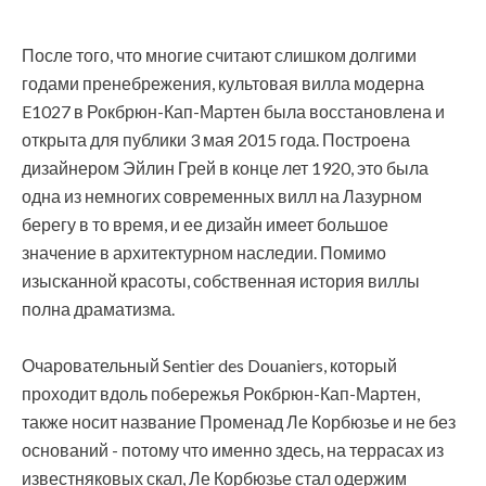
После того, что многие считают слишком долгими
годами пренебрежения, культовая вилла модерна
E1027 в Рокбрюн-Кап-Мартен была восстановлена ​​и
открыта для публики 3 мая 2015 года. Построена
дизайнером Эйлин Грей в конце лет 1920, это была
одна из немногих современных вилл на Лазурном
берегу в то время, и ее дизайн имеет большое
значение в архитектурном наследии. Помимо
изысканной красоты, собственная история виллы
полна драматизма.
Очаровательный Sentier des Douaniers, который
проходит вдоль побережья Рокбрюн-Кап-Мартен,
также носит название Променад Ле Корбюзье и не без
оснований - потому что именно здесь, на террасах из
известняковых скал, Ле Корбюзье стал одержим