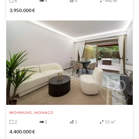
6
4
4
440 m²
3.950.000 €
WOHNUNG, MONACO
2
1
1
55 m²
4.400.000 €