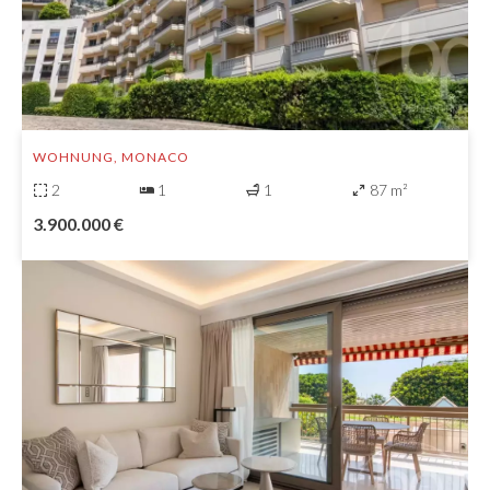
WOHNUNG, MONACO
2
1
1
87 m²
3.900.000 €