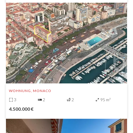
WOHNUNG, MONACO
3
2
2
95 m²
4.500.000 €