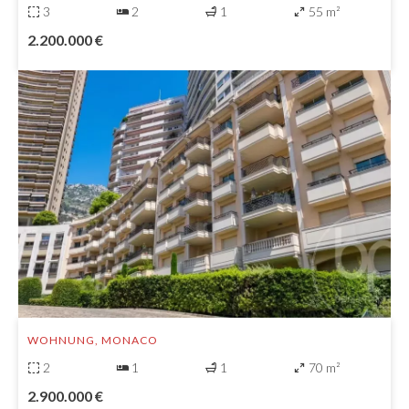
3
2
1
55 m²
2.200.000 €
WOHNUNG, MONACO
2
1
1
70 m²
2.900.000 €