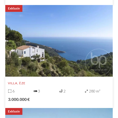
Exklusiv
VILLA, ÈZE
6
3
2
280 m²
3.000.000 €
Exklusiv