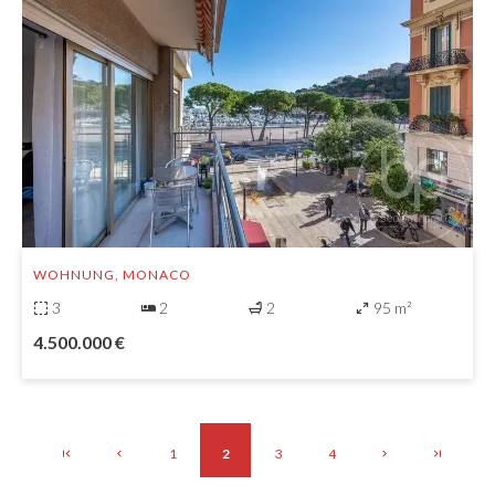
WOHNUNG, MONACO
3
2
2
95 m²
4.500.000 €
1
2
3
4